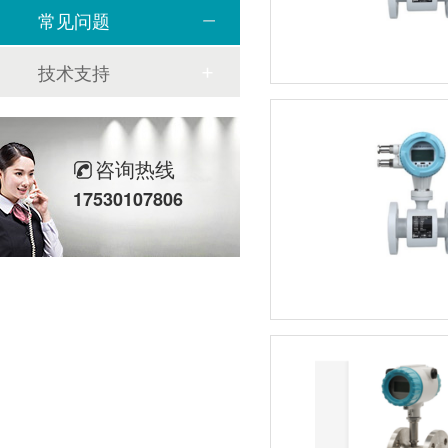
常见问题
技术支持
咨询热线
17530107806