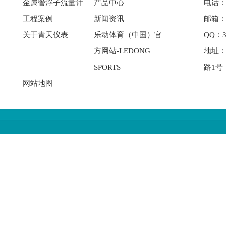
金属管浮子流量计
产品中心
电话： 
工程案例
新闻资讯
邮箱：qi
关于青天仪表
乐动体育（中国）官
QQ：3
方网站-LEDONG
地址
SPORTS
路1号
网站地图