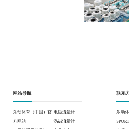
网站导航
联系
乐动体育（中国）官
电磁流量计
乐动体
方网站
涡街流量计
SPOR