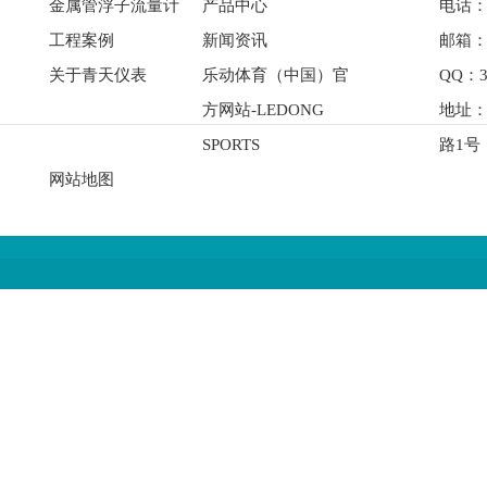
金属管浮子流量计
产品中心
电话： 
工程案例
新闻资讯
邮箱：qi
关于青天仪表
乐动体育（中国）官
QQ：3
方网站-LEDONG
地址
SPORTS
路1号
网站地图