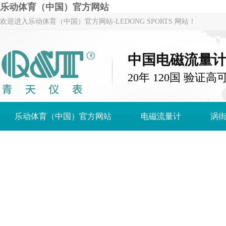
乐动体育（中国）官方网站
欢迎进入乐动体育（中国）官方网站-LEDONG SPORTS 网站！
中国电磁流量
20年 120国 验证高
乐动体育（中国）官方网站
电磁流量计
涡
关于青天仪表
乐动体育（中国）官方网站-LEDONG S