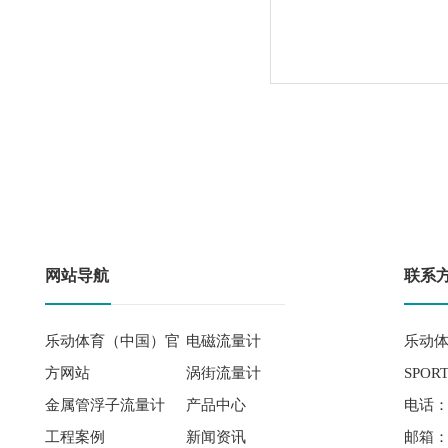
网站导航
联系
乐动体育（中国）官
电磁流量计
乐动体
方网站
涡街流量计
SPOR
金属管浮子流量计
产品中心
电话： 
工程案例
新闻资讯
邮箱：qi