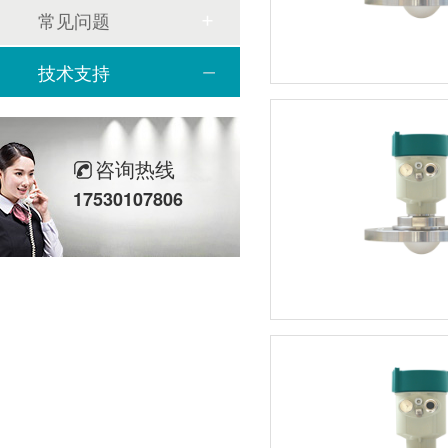
常见问题
技术支持
咨询热线
17530107806