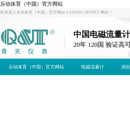
乐动体育（中国）官方网站
欢迎进入乐动体育（中国）官方网站-LEDONG SPORTS 网站！
中国电磁流量
20年 120国 验证高
乐动体育（中国）官方网站
电磁流量计
涡
关于青天仪表
乐动体育（中国）官方网站-LEDONG S