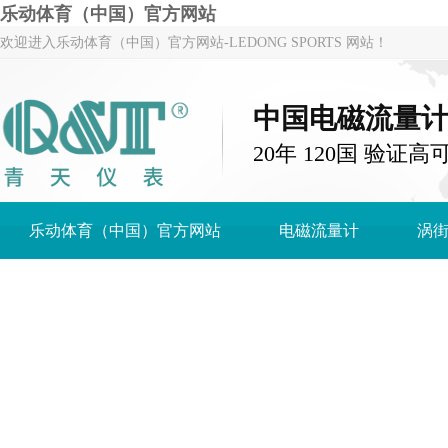
乐动体育（中国）官方网站
欢迎进入乐动体育（中国）官方网站-LEDONG SPORTS 网站！
中国电磁流量
20年 120国 验证高
乐动体育（中国）官方网站
电磁流量计
涡
关于青天仪表
乐动体育（中国）官方网站-LEDONG S