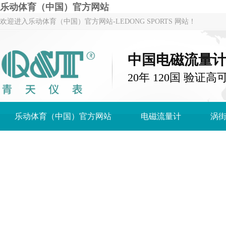
乐动体育（中国）官方网站
欢迎进入乐动体育（中国）官方网站-LEDONG SPORTS 网站！
中国电磁流量
20年 120国 验证高
乐动体育（中国）官方网站
电磁流量计
涡
关于青天仪表
乐动体育（中国）官方网站-LEDONG S