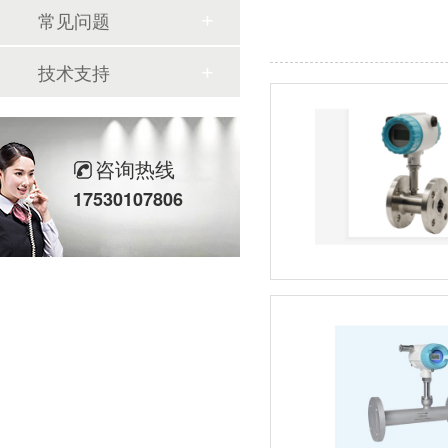
常见问题
技术支持
咨询热线
17530107806