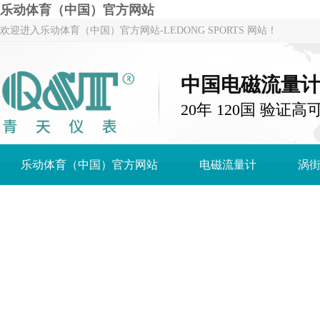
乐动体育（中国）官方网站
欢迎进入乐动体育（中国）官方网站-LEDONG SPORTS 网站！
中国电磁流量
20年 120国 验证高
乐动体育（中国）官方网站
电磁流量计
涡
关于青天仪表
乐动体育（中国）官方网站-LEDONG S