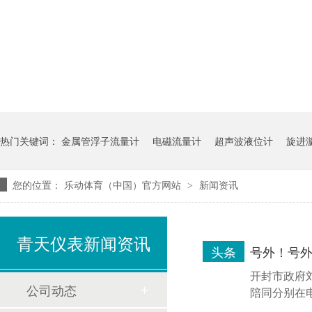
热门关键词：
金属管浮子流量计
电磁流量计
超声波液位计
旋进
您的位置：
乐动体育（中国）官方网站
新闻资讯
>
青天仪表新闻资讯
头条
号外！号
开封市政府
公司动态
陪同分别在电