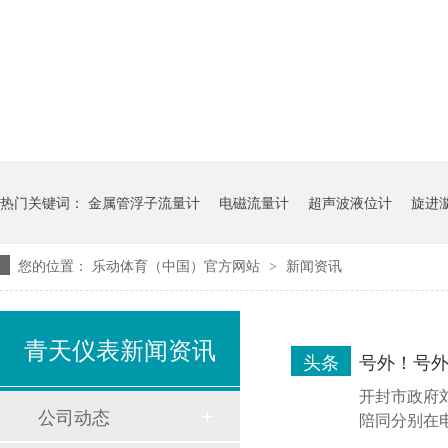
热门关键词：
金属管浮子流量计
电磁流量计
超声波液位计
旋进
您的位置：
乐动体育（中国）官方网站
新闻资讯
>
青天仪表新闻资讯
头条
号外！号
开封市政府
公司动态
陪同分别在电