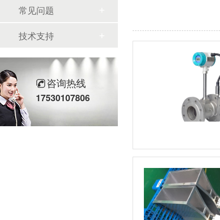
常见问题
技术支持
咨询热线
17530107806