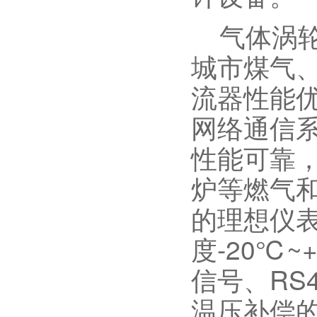
气体涡轮
城市煤气
流器性能优
网络通信
性能可靠
炉等燃气
的理想仪表
度-20℃
信号、RS
温压补偿