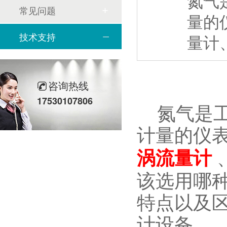
氮气
常见问题
量的
技术支持
量计
咨询热线
17530107806
氮气是工
计量的仪
涡流量计
该选用哪
特点以及
计设备。