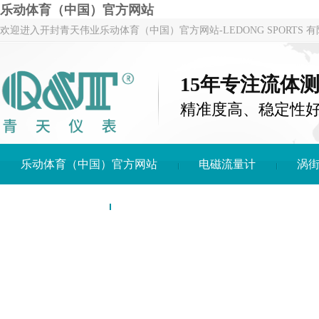
乐动体育（中国）官方网站
欢迎进入开封青天伟业乐动体育（中国）官方网站-LEDONG SPORTS 
15年专注流体
精准度高、稳定性
乐动体育（中国）官方网站
电磁流量计
涡
关于青天仪表
乐动体育（中国）官方网站-LEDONG S