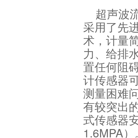
超声波流
采用了先
术，计量
力、给排
置任何阻
计传感器
测量困难
有较突出的
式传感器安
1.6MPA