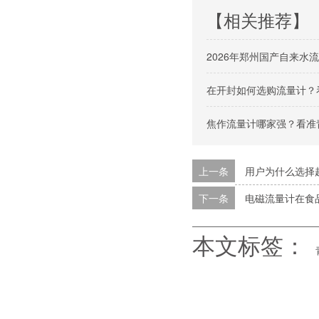
【相关推荐】
2026年郑州国产自来水
在开封如何选购流量计？
焦作流量计哪家强？看准
上一条
用户为什么选择
下一条
电磁流量计在食
本文标签：