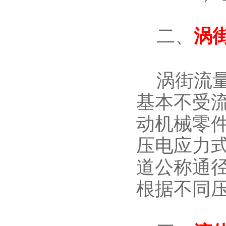
二、
涡
涡街流量
基本不受
动机械零
压电应力式
道公称通径
根据不同