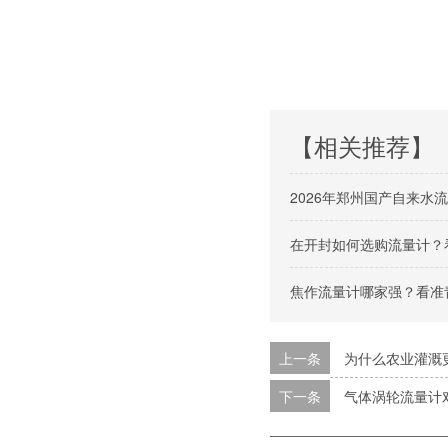
【相关推荐】
2026年郑州国产自来水
在开封如何选购流量计？
焦作流量计哪家强？看准
上一条
为什么农业灌溉
下一条
气体涡轮流量计