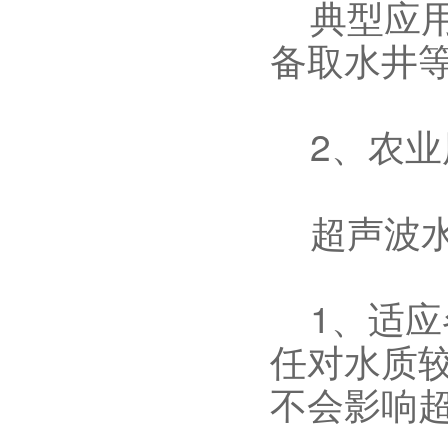
典型应用
备取水井
2、农业
超声波水
1、适应
任对水质
不会影响