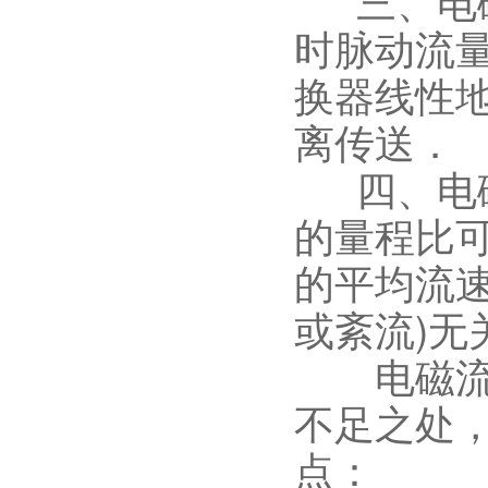
三、电磁
时脉动流
换器线性
离传送．
四、电磁
的量程比可
的平均流
或紊流)无
电磁流量
不足之处
点：