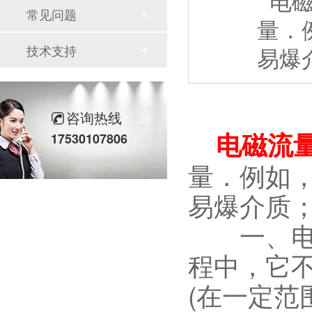
电磁
常见问题
量．
技术支持
易爆
咨询热线
电磁流
17530107806
量．例如
易爆介质
一、电磁
程中，它
(在一定范