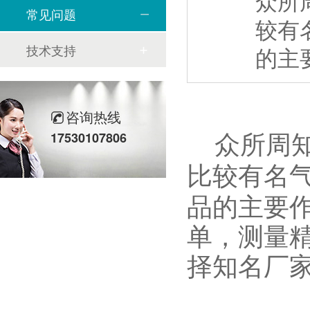
众所
常见问题
较有
技术支持
的主
咨询热线
众所周
17530107806
比较有名
品的主要
单，测量
择知名厂