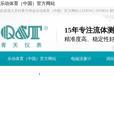
乐动体育（中国）官方网站
欢迎进入开封青天伟业乐动体育（中国）官方网站-LEDONG SPORTS 
15年专注流体
精准度高、稳定性
乐动体育（中国）官方网站
电磁流量计
涡
关于青天仪表
乐动体育（中国）官方网站-LEDONG S