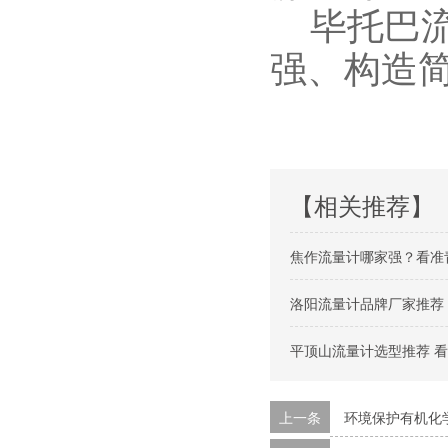
毕托巴流
强、构造
【相关推荐】
焦作流量计哪家强？看准
洛阳流量计品牌厂家推荐
平顶山流量计选型推荐 
上一条
环境保护有机化