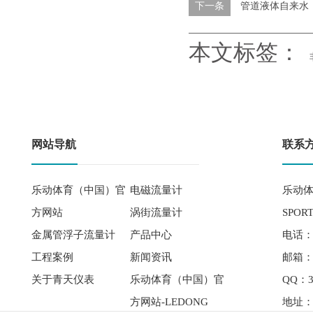
下一条
管道液体自来水
本文标签：
网站导航
联系
乐动体育（中国）官
电磁流量计
乐动体
方网站
涡街流量计
SPOR
金属管浮子流量计
产品中心
电话： 
工程案例
新闻资讯
邮箱：qi
关于青天仪表
乐动体育（中国）官
QQ：3
方网站-LEDONG
地址