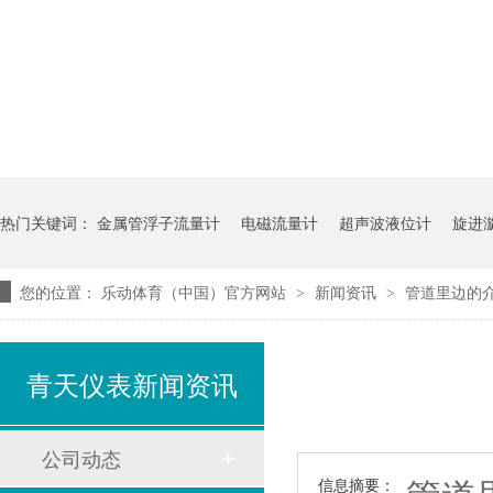
热门关键词：
金属管浮子流量计
电磁流量计
超声波液位计
旋进
您的位置：
乐动体育（中国）官方网站
新闻资讯
管道里边的
>
>
青天仪表新闻资讯
公司动态
信息摘要：