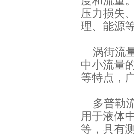
压力损失
理、能源
涡街流量
中小流量
等特点，
多普勒流
用于液体
等，具有