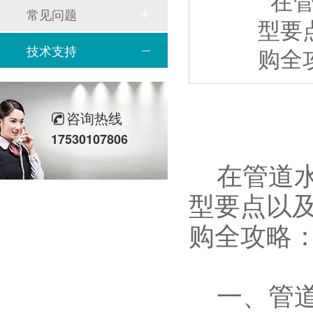
在管
常见问题
型要
技术支持
购全
咨询热线
17530107806
在管道水
型要点以
购全攻略
一、管道