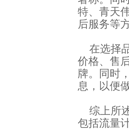
特、青天
后服务等
在选择品
价格、售
牌。同时
息，以便
综上所述
包括流量