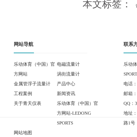
本文标签：
网站导航
联系
乐动体育（中国）官
电磁流量计
乐动体
方网站
涡街流量计
SPOR
金属管浮子流量计
产品中心
电话： 
工程案例
新闻资讯
邮箱：qi
关于青天仪表
乐动体育（中国）官
QQ：3
方网站-LEDONG
地址
SPORTS
路1号
网站地图