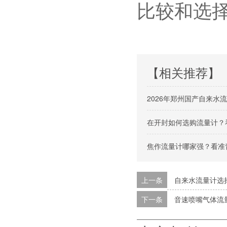
比较和选
【相关推荐】
2026年郑州国产自来水
在开封如何选购流量计？
焦作流量计哪家强？看准
上一条
自来水流量计选
下一条
音速喷嘴气体流