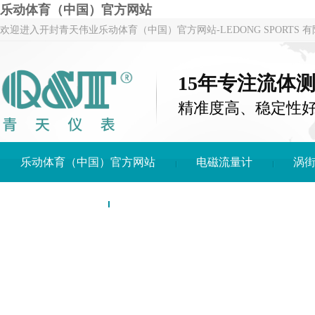
乐动体育（中国）官方网站
欢迎进入开封青天伟业乐动体育（中国）官方网站-LEDONG SPORTS 
15年专注流体
精准度高、稳定性
乐动体育（中国）官方网站
电磁流量计
涡
关于青天仪表
乐动体育（中国）官方网站-LEDONG S