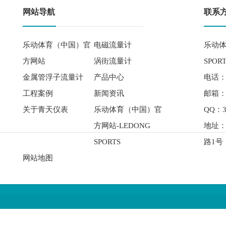
网站导航
联系
乐动体育（中国）官
电磁流量计
乐动体
方网站
涡街流量计
SPOR
金属管浮子流量计
产品中心
电话： 
工程案例
新闻资讯
邮箱：qi
关于青天仪表
乐动体育（中国）官
QQ：3
方网站-LEDONG
地址
SPORTS
路1号
网站地图