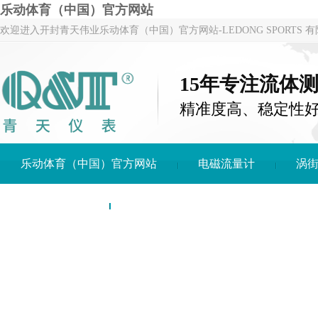
乐动体育（中国）官方网站
欢迎进入开封青天伟业乐动体育（中国）官方网站-LEDONG SPORTS 
15年专注流体
精准度高、稳定性
乐动体育（中国）官方网站
电磁流量计
涡
关于青天仪表
乐动体育（中国）官方网站-LEDONG S