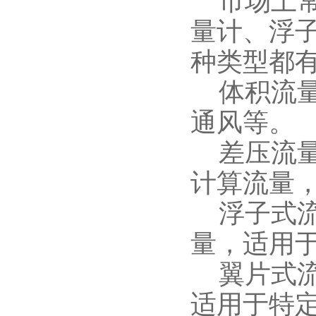
量计、浮
种类型都
体积流量
通风等。
差压流量
计算流量
浮子式流
量，适用
翼片式流
适用于特