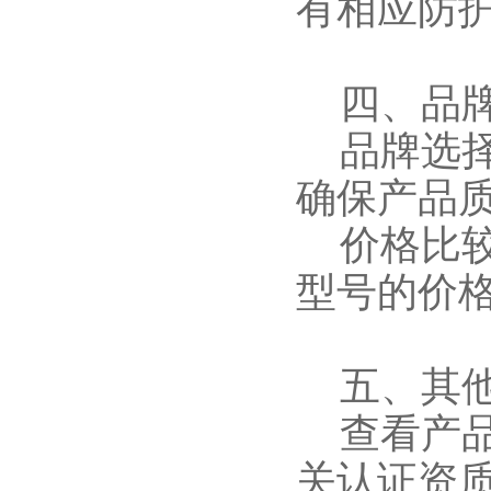
有相应防
四、品牌
品牌选择
确保产品
价格比较
型号的价
五、其他
查看产品
关认证资