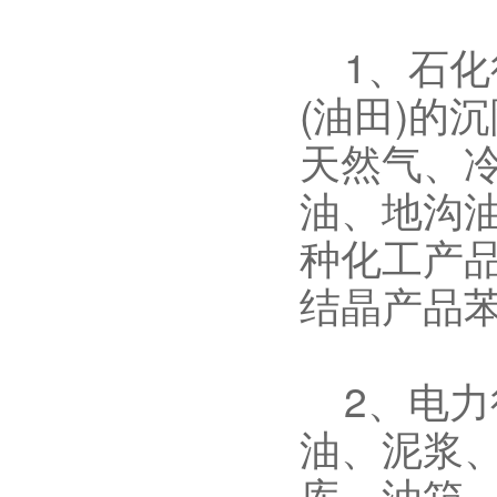
1、石化
(油田)的
天然气、冷
油、地沟油
种化工产
结晶产品
2、电力
油、泥浆
库、油箱