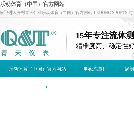
乐动体育（中国）官方网站
欢迎进入开封青天伟业乐动体育（中国）官方网站-LEDONG SPORTS 
15年专注流体
精准度高、稳定性
乐动体育（中国）官方网站
电磁流量计
涡
关于青天仪表
乐动体育（中国）官方网站-LEDONG S