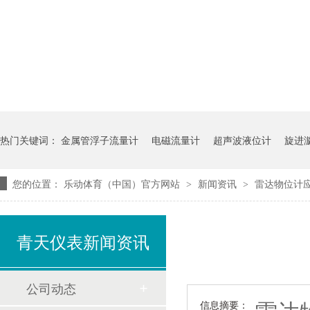
热门关键词：
金属管浮子流量计
电磁流量计
超声波液位计
旋进
您的位置：
乐动体育（中国）官方网站
新闻资讯
雷达物位计
>
>
青天仪表新闻资讯
公司动态
信息摘要：