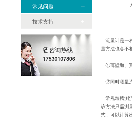
常见问题
技术支持
流量计是一种
量方法也各不
咨询热线
17530107806
①薄壁堰、宽
②同时测量流
常规堰槽测流
该方法只需测
式，可以计算