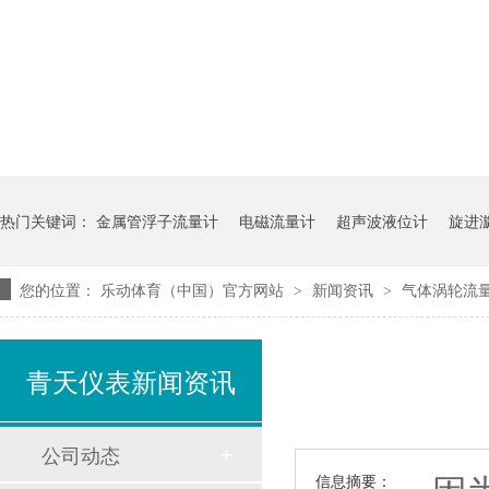
热门关键词：
金属管浮子流量计
电磁流量计
超声波液位计
旋进
您的位置：
乐动体育（中国）官方网站
新闻资讯
气体涡轮流
>
>
青天仪表新闻资讯
公司动态
信息摘要：