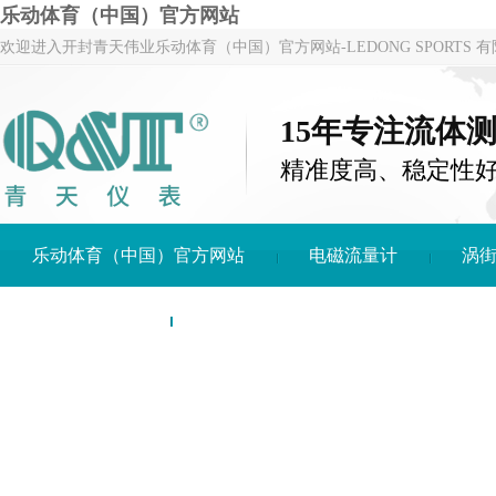
乐动体育（中国）官方网站
欢迎进入开封青天伟业乐动体育（中国）官方网站-LEDONG SPORTS 
15年专注流体
精准度高、稳定性
乐动体育（中国）官方网站
电磁流量计
涡
关于青天仪表
乐动体育（中国）官方网站-LEDONG S