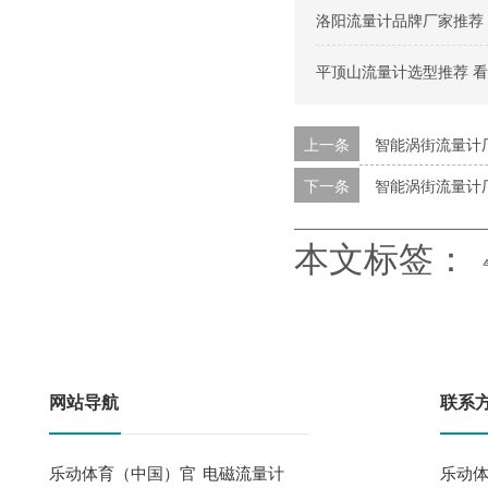
洛阳流量计品牌厂家推荐
平顶山流量计选型推荐 
上一条
智能涡街流量计
下一条
智能涡街流量计
本文标签：
网站导航
联系
乐动体育（中国）官
电磁流量计
乐动体