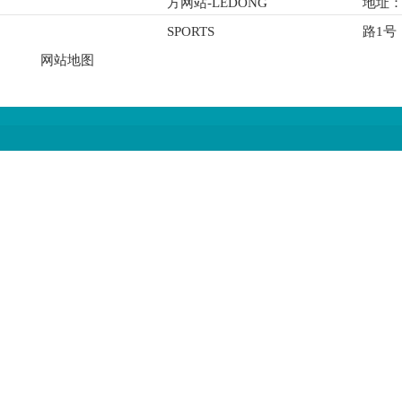
方网站-LEDONG
地址
SPORTS
路1号
网站地图