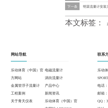
下一条
明渠流量计安装
本文标签：
网站导航
联系
乐动体育（中国）官
电磁流量计
乐动体
方网站
涡街流量计
SPOR
金属管浮子流量计
产品中心
电话： 
工程案例
新闻资讯
邮箱：qi
关于青天仪表
乐动体育（中国）官
QQ：3