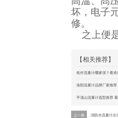
坏，电子
修。
之上便是
【相关推荐】
焦作流量计哪家强？看准
洛阳流量计品牌厂家推荐
平顶山流量计选型推荐 
上一条
消防水流量计出