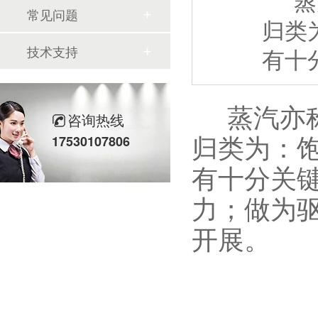
蒸汽
常见问题
归类
技术支持
有十
蒸汽亦称
咨询热线
归类为：
17530107806
有十分关
力；做为
开展。