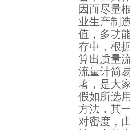
因而尽量
业生产制
值，多功
存中，根
算出质量
流量计简
著，是大家
假如所选
方法，其
对密度，由