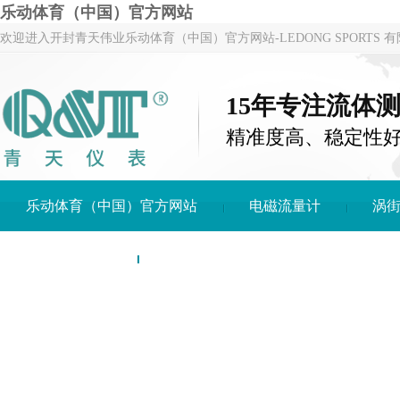
乐动体育（中国）官方网站
欢迎进入开封青天伟业乐动体育（中国）官方网站-LEDONG SPORTS 
15年专注流体
精准度高、稳定性
乐动体育（中国）官方网站
电磁流量计
涡
关于青天仪表
乐动体育（中国）官方网站-LEDONG S