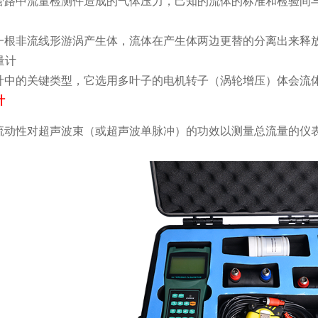
管路中流量检测件造成的气体压力，己知的流体的标准和检验间
一根非流线形游涡产生体，流体在产生体两边更替的分离出来释
量计
计中的关键类型，它选用多叶子的电机转子（涡轮增压）体会流
计
流动性对超声波束（或超声波单脉冲）的功效以测量总流量的仪