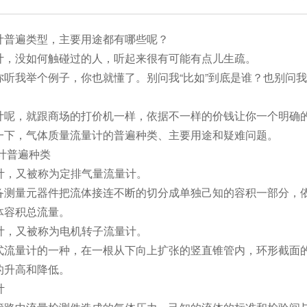
计普遍类型，主要用途都有哪些呢？
计，没如何触碰过的人，听起来很有可能有点儿生疏。
你听我举个例子，你也就懂了。别问我“比如”到底是谁？也别问
计呢，就跟商场的打价机一样，依据不一样的价钱让你一个明确
一下，气体质量流量计的普遍种类、主要用途和疑难问题。
计普遍种类
量计，又被称为定排气量流量计。
备测量元器件把流体接连不断的切分成单独己知的容积一部分，
体容积总流量。
量计，又被称为电机转子流量计。
式流量计的一种，在一根从下向上扩张的竖直锥管内，环形截面
的升高和降低。
计