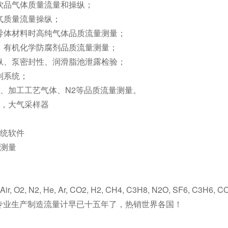
及饮品气体质量流量和操纵；
氢气质量流量操纵；
半导体材料时高纯气体品质流量测量；
剂、有机化学防腐剂品质流量测量；
操纵、泵密封性、润滑脂池泄露检验；
控制系统；
气体、加工工艺气体、N2等品质流量测量。
测仪，大气采样器
系统软件
体测量
r, O2, N2, He, Ar, CO2, H2, CH4, C3H8, N2O, SF6, C3
专业生产制造流量计早已十五年了，热销世界各国！