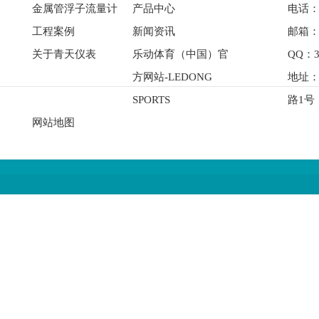
金属管浮子流量计
产品中心
电话： 
工程案例
新闻资讯
邮箱：qi
关于青天仪表
乐动体育（中国）官
QQ：3
方网站-LEDONG
地址
SPORTS
路1号
网站地图