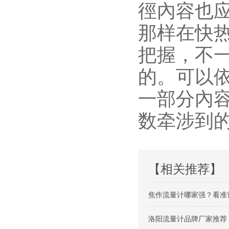
徑內容也
那样在快
把握，不
的。可以
一部分內
数牵涉到
【相关推荐】
焦作流量计哪家强？看准
洛阳流量计品牌厂家推荐