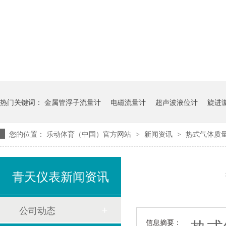
热门关键词：
金属管浮子流量计
电磁流量计
超声波液位计
旋进
您的位置：
乐动体育（中国）官方网站
新闻资讯
热式气体质
>
>
青天仪表新闻资讯
公司动态
信息摘要：