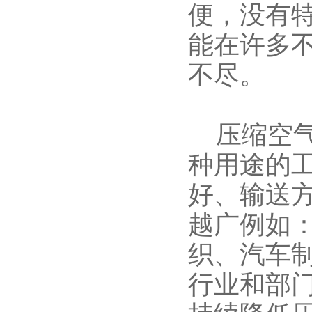
便，没有
能在许多
不尽。
压缩空气
种用途的
好、输送
越广例如
织、汽车
行业和部