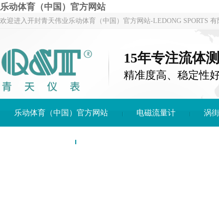
乐动体育（中国）官方网站
欢迎进入开封青天伟业乐动体育（中国）官方网站-LEDONG SPORTS 
15年专注流体
精准度高、稳定性
乐动体育（中国）官方网站
电磁流量计
涡
关于青天仪表
乐动体育（中国）官方网站-LEDONG S