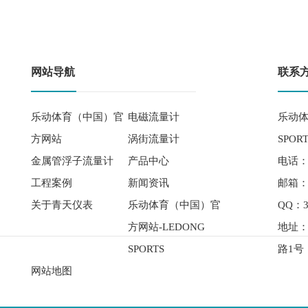
网站导航
联系
乐动体育（中国）官
电磁流量计
乐动体
方网站
涡街流量计
SPOR
金属管浮子流量计
产品中心
电话： 
工程案例
新闻资讯
邮箱：qi
关于青天仪表
乐动体育（中国）官
QQ：3
方网站-LEDONG
地址
SPORTS
路1号
网站地图