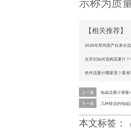
示称为质
【相关推荐】
2026年郑州国产自来水
在开封如何选购流量计？
焦作流量计哪家强？看准
上一条
电磁流量计测量
下一条
几种错误的电磁
本文标签：