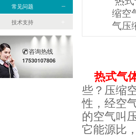
热式
常见问题
缩空
技术支持
气压
咨询热线
17530107806
热式气
些？压缩
性，经空
的空气叫
它能源比