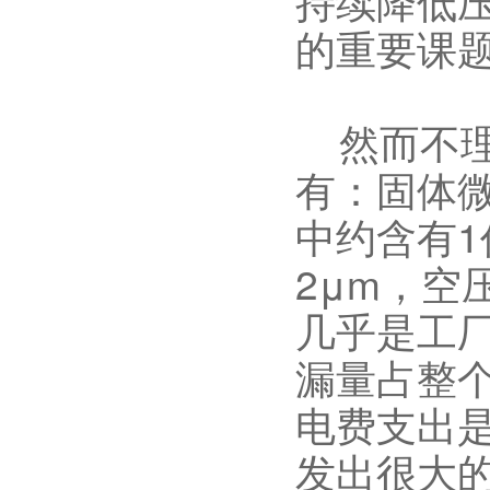
持续降低
的重要课
然而不理
有：固体微
中约含有1
2μm，
几乎是工
漏量占整
电费支出
发出很大