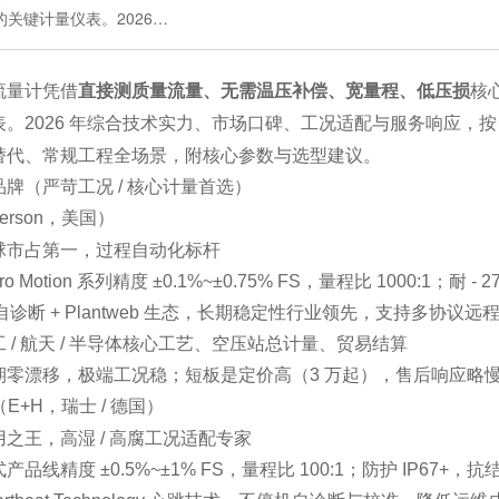
的关键计量仪表。2026…
流量计凭借
直接测质量流量、无需温压补偿、宽量程、低压损
核
。2026 年综合技术实力、市场口碑、工况适配与服务响应，按 “
替代、常规工程全场景，附核心参数与选型建议。
牌（严苛工况 / 核心计量首选）
erson，美国）
球市占第一，过程自动化标杆
ro Motion 系列精度 ±0.1%~±0.75% FS，量程比 1000:1；耐 
 自诊断 + Plantweb 生态，长期稳定性行业领先，支持多协议远
 / 航天 / 半导体核心工艺、空压站总计量、贸易结算
期零漂移，极端工况稳；短板是定价高（3 万起），售后响应略
（E+H，瑞士 / 德国）
用之王，高湿 / 高腐工况适配专家
产品线精度 ±0.5%~±1% FS，量程比 100:1；防护 IP67+，