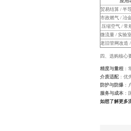
应用
贸易结算 / 
市政燃气 / 冶
压缩空气 / 
微流量 / 实验室
老旧管网改造 
四、选购核心
精度与量程
：常
介质适配
：优先
防护与防爆
：户
服务与成本
：
如想了解更多