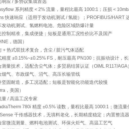
响应 / 多协议集成首选
syflow 系列精度 < 2% 流量，量程比最高 1000:1；压损 < 10mba
ms 快速响应（适用于发动机测试 / 氢能）；PROFIBUS/HART 
车发动机测试、氢燃料电池、危险区域防爆计量
态控制精准，集成便捷；短板是通用工况性价比不及国产
OHNE，德国）
 + 热式双技术复合，含尘 / 脏污气体适配
精度 ±0.15%~±0.25% FS，耐压最高 PN100；抗振动设计
测量技术，适配含尘气体；多贸易结算认证（OIML R117/AGA
金烟气、市政煤气、沼气、高压长输管线
件坚固耐造，多工况适配；短板是智能化功能迭代较慢
erra，美国）
量 / 高温工况专家
draTherm 780i 精度 ±0.5% 读数，量程比最高 1000:1；微流量低至 0.
rySense 干传感器技术，无填料老化，长期精度稳定；内置整流
验室微流测量、燃料电池测试、环保火炬气、高温工艺气