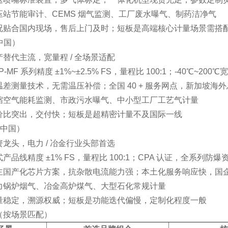
压站节能审计、CEMS 烟气监测、工厂废水曝气、制药洁净气
况贴合国内现场，售后上门及时；短板是高端核心计量场景需搭
中国）
产替代主流，宽量程 / 全场景适配
P-MF 系列精度 ±1%~±2.5% FS，量程比 100:1；-40℃~200℃
温差测量技术，无需温压补偿；全国 40 + 服务网点，新加坡海
缩空气能耗监测、市政污水曝气、中小型工厂工艺气计量
价比突出，交付快；短板是超精密计量不及国际一线
（中国）
资龙头，电力 / 冶金行业头部首选
产品线精度 ±1% FS，量程比 100:1；CPA 认证，全系列防爆
主国产化芯片方案，抗杂散电流能力强；本土化服务响应快，国
力锅炉烟气、冶金高炉煤气、大型石化常规计量
量稳定，溯源权威；短板是功能迭代偏慢，定制化程度一般
（按场景匹配）