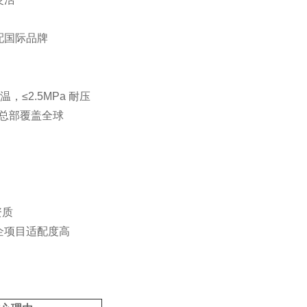
配国际品牌
宽温，≤2.5MPa 耐压
外总部覆盖全球
资质
企项目适配度高