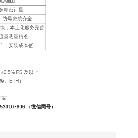
心理由
超精密计量
动，防爆资质齐全
快，本土化服务完善
流量测量精准
广，安装成本低
0.5% FS 及以上
隆、E+H）
厂家
530107806 （微信同号）