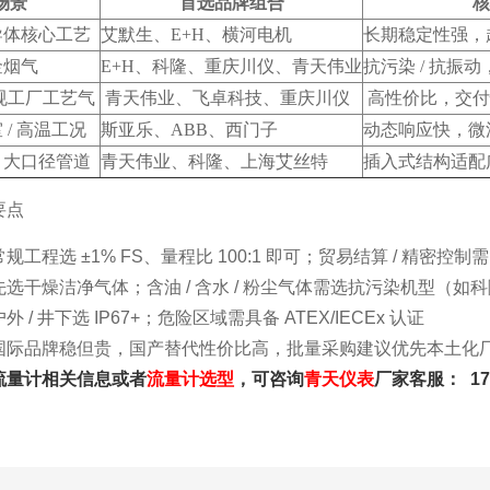
场景
首选品牌组合
核
半导体核心工艺
艾默生、E+H、横河电机
长期稳定性强，
金烟气
E+H、科隆、重庆川仪、青天伟业
抗污染 / 抗振
常规工厂工艺气
青天伟业、飞卓科技、重庆川仪
高性价比，交付
 / 高温工况
斯亚乐、ABB、西门子
动态响应快，微
/ 大口径管道
青天伟业、科隆、上海艾丝特
插入式结构适配
要点
规工程选 ±1% FS、量程比 100:1 即可；贸易结算 / 精密控制需 ±
选干燥洁净气体；含油 / 含水 / 粉尘气体需选抗污染机型（如科
外 / 井下选 IP67+；危险区域需具备 ATEX/IECEx 认证
国际品牌稳但贵，国产替代性价比高，批量采购建议优先本土化
流量计相关信息或者
流量计选型
，可咨询
青天
仪表
厂家客服： 17