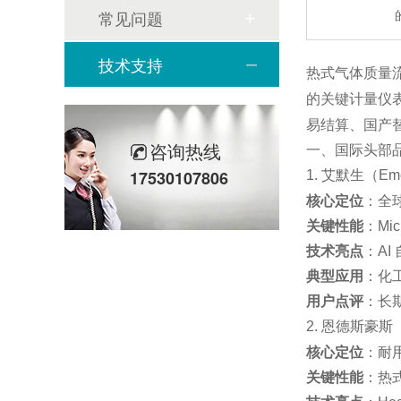
常见问题
技术支持
热式气体质量
的关键计量仪表
易结算、国产
咨询热线
一、国际头部品
17530107806
1. 艾默生（Em
核心定位
：全
关键性能
：Mic
技术亮点
：AI
典型应用
：化工
用户点评
：长
2. 恩德斯豪斯
核心定位
：耐
关键性能
：热式