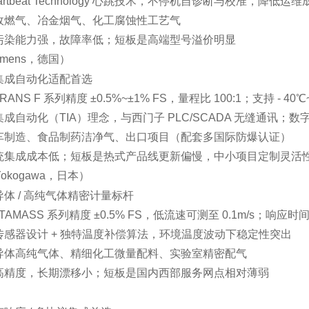
artbeat Technology 心跳技术，不停机自诊断与校准，降低运维
政燃气、冶金烟气、化工腐蚀性工艺气
污染能力强，故障率低；短板是高端型号溢价明显
emens，德国）
集成自动化适配首选
TRANS F 系列精度 ±0.5%~±1% FS，量程比 100:1；支持 - 40
成自动化（TIA）理念，与西门子 PLC/SCADA 无缝通讯；
车制造、食品制药洁净气、出口项目（配套多国际防爆认证）
统集成成本低；短板是热式产品线更新偏慢，中小项目定制灵活
Yokogawa，日本）
体 / 高纯气体精密计量标杆
TAMASS 系列精度 ±0.5% FS，低流速可测至 0.1m/s；响应时间 <
传感器设计 + 独特温度补偿算法，环境温度波动下稳定性突出
导体高纯气体、精细化工微量配料、实验室精密配气
高精度，长期漂移小；短板是国内西部服务网点相对薄弱
）