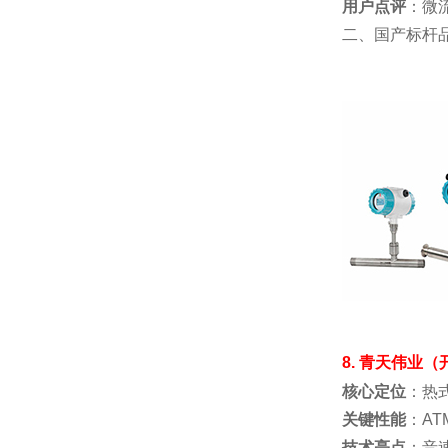
用户点评
：微
二、国产标杆品
8. 青天伟业（
核心定位
：热
关键性能
：AT
技术亮点
：音