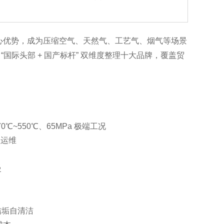
心优势，成为压缩空气、天然气、工艺气、烟气等场景
国际头部 + 国产标杆” 双维度整理十大品牌，覆盖贸
- 270℃~550℃、65MPa 极端工况
程运维
慢
抗结垢自清洁