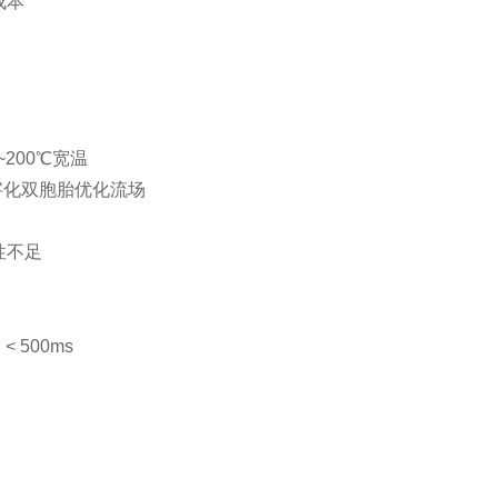
成本
℃~200℃宽温
数字化双胞胎优化流场
性不足
 500ms