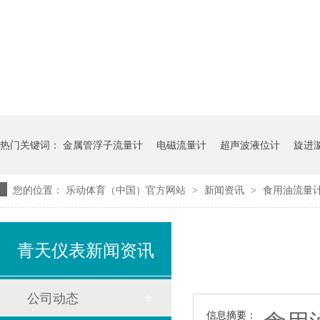
热门关键词：
金属管浮子流量计
电磁流量计
超声波液位计
旋进
您的位置：
乐动体育（中国）官方网站
新闻资讯
食用油流量
>
>
青天仪表新闻资讯
公司动态
信息摘要：