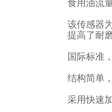
食用油流
该传感器
提高了耐
国际标准
结构简单
采用快速