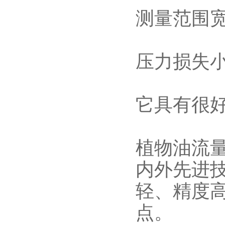
测量范围
压力损失小
它具有很
植物油流量
内外先进
轻、精度
点。