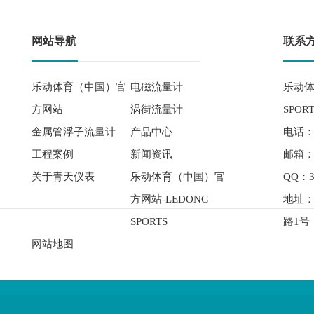
网站导航
联系
乐动体育（中国）官
电磁流量计
乐动体
方网站
涡街流量计
SPOR
金属管浮子流量计
产品中心
电话： 
工程案例
新闻资讯
邮箱：qi
关于青天仪表
乐动体育（中国）官
QQ：3
方网站-LEDONG
地址
SPORTS
路1号
网站地图