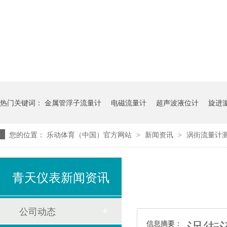
热门关键词：
金属管浮子流量计
电磁流量计
超声波液位计
旋进
您的位置：
乐动体育（中国）官方网站
新闻资讯
涡街流量计
>
>
青天仪表新闻资讯
公司动态
信息摘要：