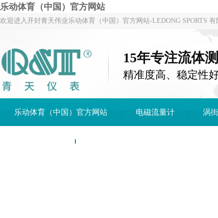
乐动体育（中国）官方网站
欢迎进入开封青天伟业乐动体育（中国）官方网站-LEDONG SPORTS 
15年专注流体
精准度高、稳定性
乐动体育（中国）官方网站
电磁流量计
涡
关于青天仪表
乐动体育（中国）官方网站-LEDONG S