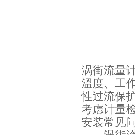
涡街流量
溫度、工
性过流保
考虑计量
安装常见
涡街流量