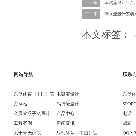
上一条
蒸汽流量计生产
下一条
污水流量计安装
本文标签：
网站导航
联系
乐动体育（中国）官
电磁流量计
乐动体
方网站
涡街流量计
SPOR
金属管浮子流量计
产品中心
电话： 
工程案例
新闻资讯
邮箱：qi
关于青天仪表
乐动体育（中国）官
QQ：3