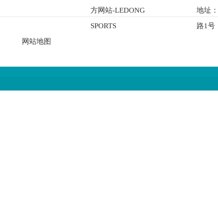
方网站-LEDONG
地址
SPORTS
路1号
网站地图