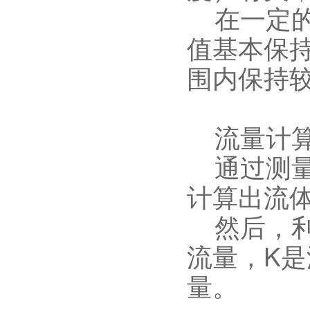
在一定的雷
值基本保
围内保持
流量计
通过测量
计算出流
然后，利用
流量，K
量。