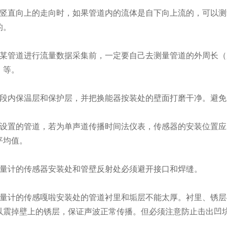
竖直向上的走向时，如果管道内的流体是自下向上流的，可以测
的。
某管道进行流量数据采集前，一定要自己去测量管道的外周长（
）等。
段内保温层和保护层，并把换能器按装处的壁面打磨干净。避免
设置的管道，若为单声道传播时间法仪表，传感器的安装位置应
平均值。
量计的传感器安装处和管壁反射处必须避开接口和焊缝。
量计的传感嘎啦安装处的管道衬里和垢层不能太厚。衬里、锈层
以震掉壁上的锈层，保证声波正常传播。但必须注意防止击出凹