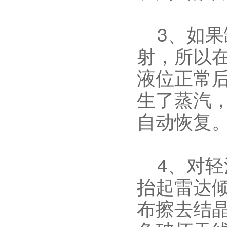
3、如果
射，所以
液位正常
生了蒸汽
自动恢复
4、对轻
抬起雷达
布擦去结