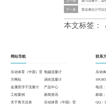
上一条
蒸汽流量计，如
下一条
雷达液位计可以
本文标签：
网站导航
联系
乐动体育（中国）官
电磁流量计
乐动体
方网站
涡街流量计
SPOR
金属管浮子流量计
产品中心
电话： 
工程案例
新闻资讯
邮箱：qi
关于青天仪表
乐动体育（中国）官
QQ：3