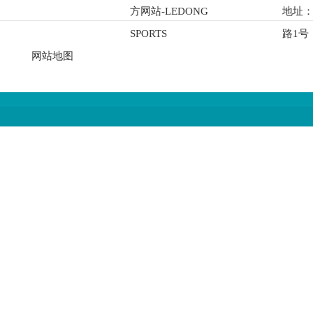
方网站-LEDONG
地址
SPORTS
路1号
网站地图