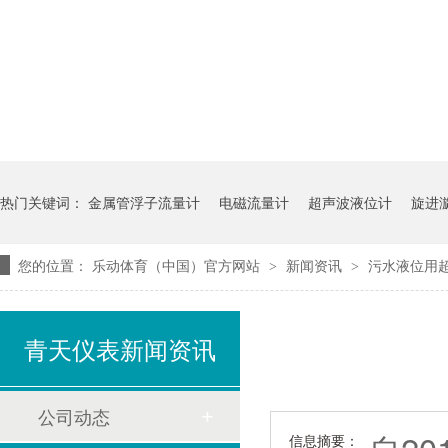
热门关键词：
金属管浮子流量计
电磁流量计
超声波液位计
旋进
您的位置：
乐动体育（中国）官方网站
新闻资讯
污水液位用
>
>
青天仪表新闻资讯
公司动态
信息摘要：