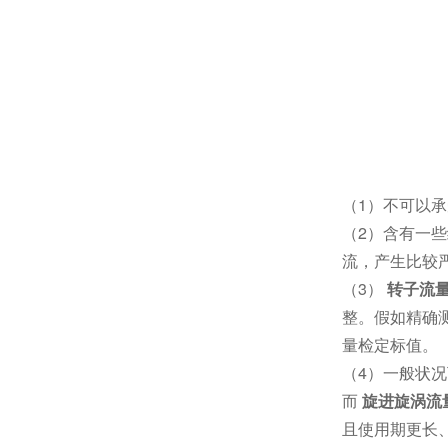
（1）不可以
（2）含有一
流，产生比较
（3）
转子流
整。假如精确
量检定标值。
（4）一般状
而
旋进旋涡流
且使用期更长