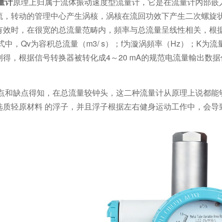
量计
原理上归属于流体振动速度型流量计，它是在流量计內部嵌
流，转动的管理中心产生涡核，涡核在流回功效下产生二次螺旋
有效时，在很宽的总流量范畴内，頻率与总流量呈线性相关，根
/ f式中，Qv为容积总流量（m3/ s）；f为漩涡頻率（Hz）；K
测得，根据信号转换器被转化成4～20 mA的规范电流量輸出数
和缺点得知，在总流量较钟头，这二种流量计从原理上说都能
选质轻原材料 的浮子，并且浮子根据左右健身运动工作中，会导