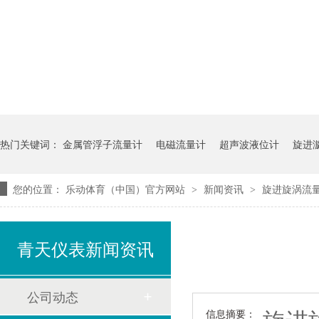
热门关键词：
金属管浮子流量计
电磁流量计
超声波液位计
旋进
您的位置：
乐动体育（中国）官方网站
新闻资讯
旋进旋涡流
>
>
青天仪表新闻资讯
公司动态
信息摘要：