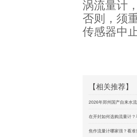
涡流量计
否则，须
传感器中
【相关推荐】
2026年郑州国产自来水
在开封如何选购流量计？
焦作流量计哪家强？看准