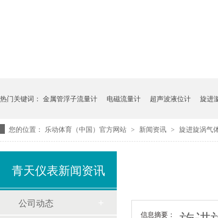
热门关键词：
金属管浮子流量计
电磁流量计
超声波液位计
旋进
您的位置：
乐动体育（中国）官方网站
新闻资讯
旋进旋涡气
>
>
青天仪表新闻资讯
公司动态
信息摘要：