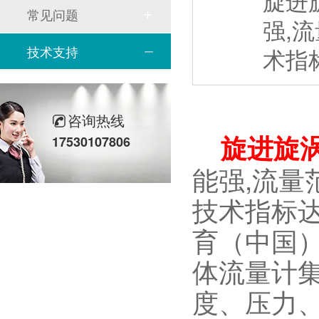
旋进
常见问题
强,
技术支持
术指
咨询热线
旋进旋
17530107806
能强,流量
技术指标
育（中国）
体流量计
度、压力