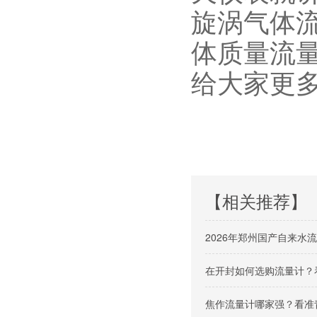
旋涡气体
体质量流
给大家更
【相关推荐】
2026年郑州国产自来水
在开封如何选购流量计？
焦作流量计哪家强？看准