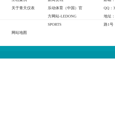
关于青天仪表
乐动体育（中国）官
QQ：3
方网站-LEDONG
地址
SPORTS
路1号
网站地图