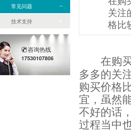
在购
常见问题
关注
技术支持
格比
咨询热线
在购
17530107806
多多的关
购买价格
宜，虽然
不好的话
过程当中