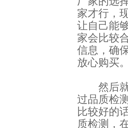
厂家的选
家才行，
让自己能
家会比较
信息，确
放心购买
然后就是
过品质检
比较好的
质检测，