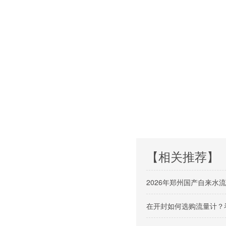
【相关推荐】
2026年郑州国产自来水
在开封如何选购流量计？