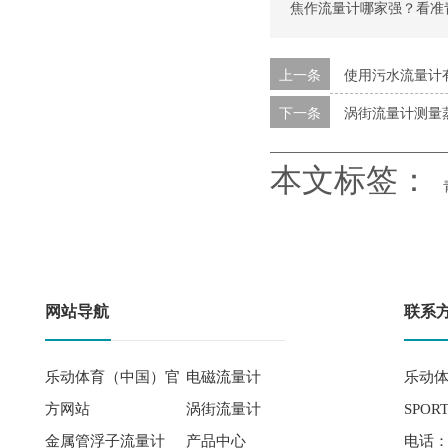
焦作流量计哪家强？看准
上一条
使用污水流量计
下一条
涡街流量计测量
本文标签：
网站导航
联系
乐动体育（中国）官
电磁流量计
乐动体
方网站
涡街流量计
SPOR
金属管浮子流量计
产品中心
电话： 