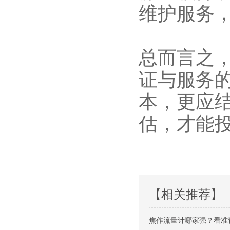
维护服务
总而言之
证与服务
本，更应
估，才能投
【相关推荐】
焦作流量计哪家强？看准