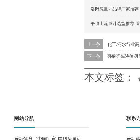
洛阳流量计品牌厂家推荐
平顶山流量计选型推荐 
上一条
化工/污水行业
下一条
强酸强碱液位测
本文标签：
网站导航
联系
乐动体育（中国）官
电磁流量计
乐动体