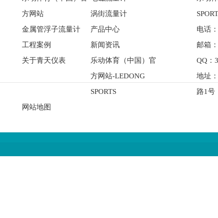
方网站
涡街流量计
SPOR
金属管浮子流量计
产品中心
电话： 
工程案例
新闻资讯
邮箱：qi
关于青天仪表
乐动体育（中国）官
QQ：3
方网站-LEDONG
地址
SPORTS
路1号
网站地图