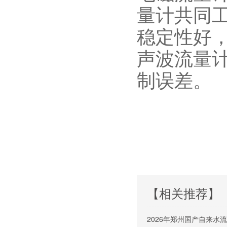
量计共同
稳定性好
声波流量
制误差。
【相关推荐】
2026年郑州国产自来水