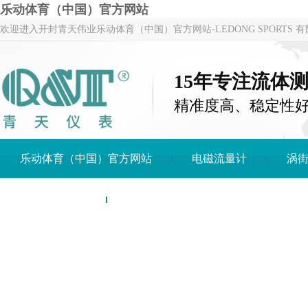
乐动体育（中国）官方网站
欢迎进入开封青天伟业乐动体育（中国）官方网站-LEDONG SPORTS 
15年专注流体
精准度高、稳定性
乐动体育（中国）官方网站
电磁流量计
涡
关于青天仪表
乐动体育（中国）官方网站-LEDONG S