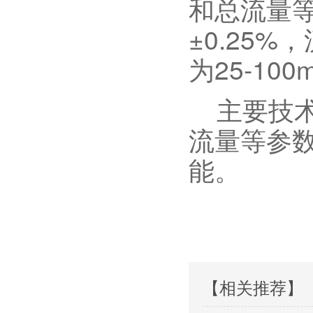
和总流量等
±0.25%
为25-100
主要技术
流量等参
能。
【相关推荐】