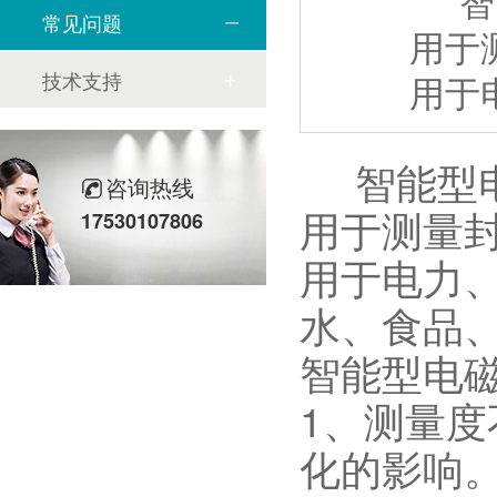
智能
常见问题
用于
技术支持
用于
智能型电
咨询热线
用于测量
17530107806
用于电力
水、食品
智能型电
1、测量
化的影响