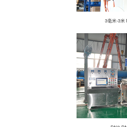
3毫米-3