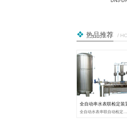
DN3-
热品推荐
/ H
全自动串水表联检定装
全自动水表串联自动检定装置优点：一键操作，自动出具