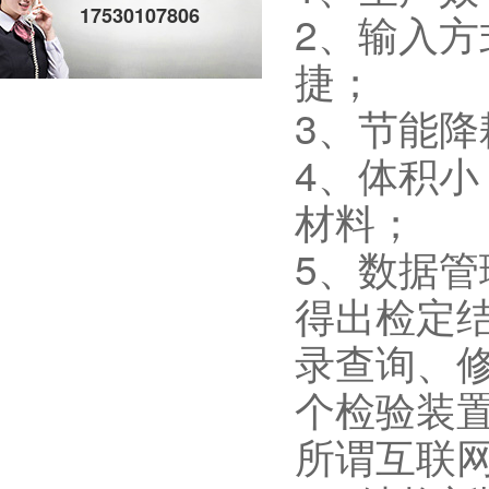
17530107806
2、输入
捷；
3、节能
4、体积
材料；
5、数据
得出检定
录查询、
个检验装
所谓互联网